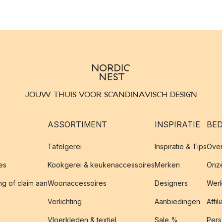
JOUW THUIS VOOR SCANDINAVISCH DESIGN
ASSORTIMENT
INSPIRATIE
BED
Tafelgerei
Inspiratie & Tips
Over
es
Kookgerei & keukenaccessoires
Merken
Onze
g of claim aan
Woonaccessoires
Designers
Werk
Verlichting
Aanbiedingen
Affil
Vloerkleden & textiel
Sale %
Pers