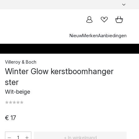
Nieuw
Merken
Aanbiedingen
Villeroy & Boch
Winter Glow kerstboomhanger
ster
Wit-beige
€ 17
+ In winkelmand