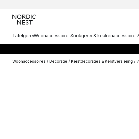
Tafelgerei
Woonaccessoires
Kookgerei & keukenaccessoires
Woonaccessoires
/
Decoratie
/
Kerstdecoraties & Kerstversiering
/
W