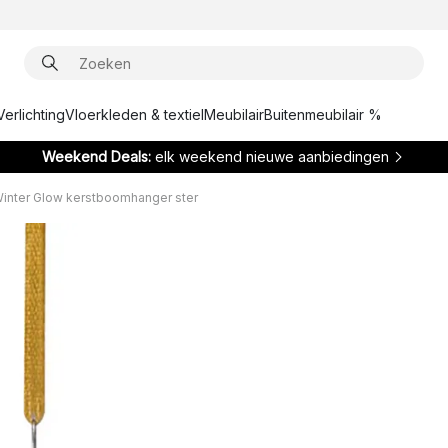
Verlichting
Vloerkleden & textiel
Meubilair
Buitenmeubilair %
Weekend Deals:
elk weekend nieuwe aanbiedingen
inter Glow kerstboomhanger ster