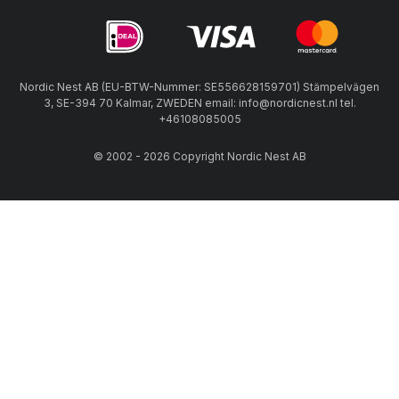
Nordic Nest AB (EU-BTW-Nummer: SE556628159701) Stämpelvägen
3, SE-394 70 Kalmar, ZWEDEN email: info@nordicnest.nl tel.
+46108085005
© 2002 - 2026 Copyright Nordic Nest AB