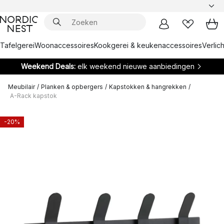
Tafelgerei
Woonaccessoires
Kookgerei & keukenaccessoires
Verlich
Weekend Deals:
elk weekend nieuwe aanbiedingen
Meubilair
/
Planken & opbergers
/
Kapstokken & hangrekken
/
A-Rack kapstok
-20%