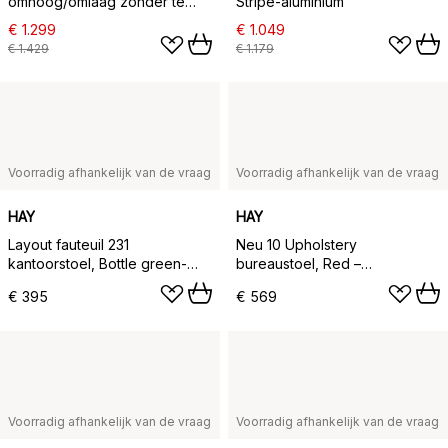
omhoog/omlaag zonder te
Stripe-aluminium
kantelen, leer elmosoft 99999
€ 1.299
€ 1.049
zwart, verchroomd onderstel,
€ 1.429
€ 1.179
veerkrachtige rugleuning
Voorradig afhankelijk van de vraag
Voorradig afhankelijk van de vraag
HAY
HAY
Layout fauteuil 231
Neu 10 Upholstery
kantoorstoel, Bottle green-
bureaustoel, Red –
gepolijst aluminium 4-star
draaionderstel in soft black
€ 395
€ 569
swivel base
Voorradig afhankelijk van de vraag
Voorradig afhankelijk van de vraag