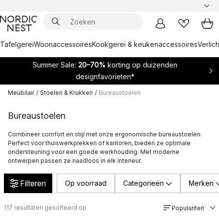
Tafelgerei
Woonaccessoires
Kookgerei & keukenaccessoires
Verlich
Summer Sale:
20–70%
korting op duizenden
designfavorieten*
Meubilair
/
Stoelen & Krukken
/
Bureaustoelen
Bureaustoelen
Combineer comfort en stijl met onze ergonomische bureaustoelen.
Perfect voor thuiswerkplekken of kantoren, bieden ze optimale
ondersteuning voor een goede werkhouding. Met moderne
ontwerpen passen ze naadloos in elk interieur.
Filteren
Op voorraad
Categorieën
Merken
117
resultaten gesorteerd op
Populariteit