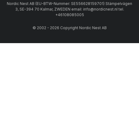
Nordic Nest AB (EU-BTW-Nummer: SE556628159701) Stämpelvägen
3, SE-394 70 Kalmar, ZWEDEN email: info@nordicnest.nl tel.
+46108085005
© 2002 - 2026 Copyright Nordic Nest AB