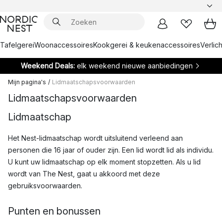
Tafelgerei
Woonaccessoires
Kookgerei & keukenaccessoires
Verlich
Weekend Deals:
elk weekend nieuwe aanbiedingen
Mijn pagina's
/
Lidmaatschapsvoorwaarden
Lidmaatschapsvoorwaarden
Lidmaatschap
Het Nest-lidmaatschap wordt uitsluitend verleend aan
personen die 16 jaar of ouder zijn. Een lid wordt lid als individu.
U kunt uw lidmaatschap op elk moment stopzetten. Als u lid
wordt van The Nest, gaat u akkoord met deze
gebruiksvoorwaarden.
Punten en bonussen