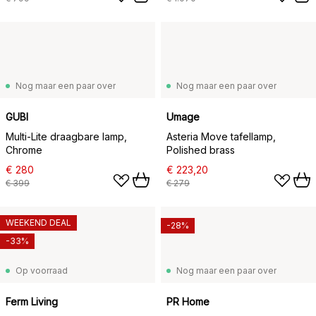
Nog maar een paar over
Nog maar een paar over
GUBI
Umage
Multi-Lite draagbare lamp,
Asteria Move tafellamp,
Chrome
Polished brass
€ 280
€ 223,20
€ 399
€ 279
WEEKEND DEAL
-28%
-33%
Op voorraad
Nog maar een paar over
Ferm Living
PR Home