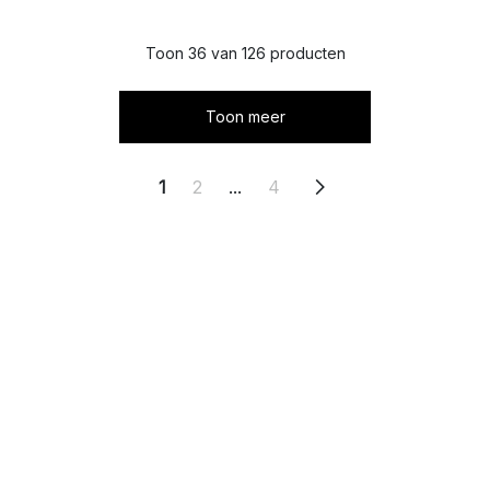
Toon 36 van 126 producten
Toon meer
1
2
...
4