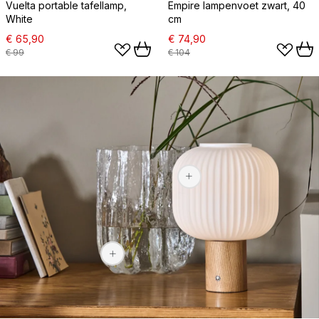
Vuelta portable tafellamp,
Empire lampenvoet zwart, 40
White
cm
€ 65,90
€ 74,90
€ 99
€ 104
€ 94,40
€ 284