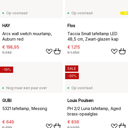
Op voorraad
Op voorraad
D
HAY
Flos
Arcs wall switch muurlamp,
Taccia Small tafellamp LED
Auburn red
48,5 cm, Zwart-glazen kap
€ 198,95
€ 1.215
€ 249
€ 1.350
SALE
-19%
-20%
Nog maar een paar over
Op voorraad
GUBI
Louis Poulsen
5321 tafellamp, Messing
PH 2/2 Luna tafellamp, Aged
brass-opaalglas
€ 649
€ 856
€ 799
€ 1.070