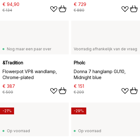
€ 94,90
€ 729
€ 134
€ 880
Nog maar een paar over
Voorradig afhankelijk van de vraag
&Tradition
Pholc
Flowerpot VP8 wandlamp,
Donna 7 hanglamp GU10,
Chrome-plated
Midnight blue
€ 387
€ 151
€ 509
€ 209
-21%
-29%
Op voorraad
Op voorraad