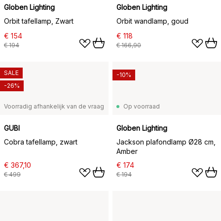
Globen Lighting
Globen Lighting
Orbit tafellamp, Zwart
Orbit wandlamp, goud
€ 154
€ 118
€ 194
€ 166,90
SALE
-10%
-26%
Voorradig afhankelijk van de vraag
Op voorraad
GUBI
Globen Lighting
Cobra tafellamp, zwart
Jackson plafondlamp Ø28 cm,
Amber
€ 367,10
€ 174
€ 499
€ 194