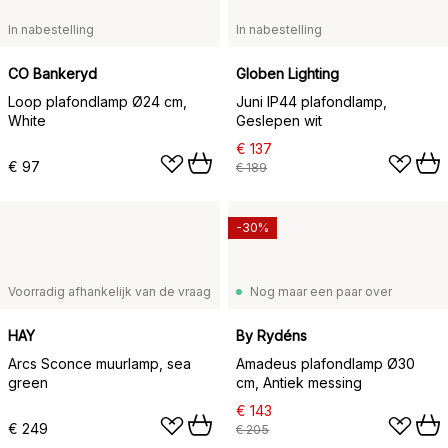
In nabestelling
In nabestelling
CO Bankeryd
Globen Lighting
Loop plafondlamp Ø24 cm,
Juni IP44 plafondlamp,
White
Geslepen wit
€ 137
€ 97
€ 189
-30%
Voorradig afhankelijk van de vraag
Nog maar een paar over
HAY
By Rydéns
Arcs Sconce muurlamp, sea
Amadeus plafondlamp Ø30
green
cm, Antiek messing
€ 143
€ 249
€ 205