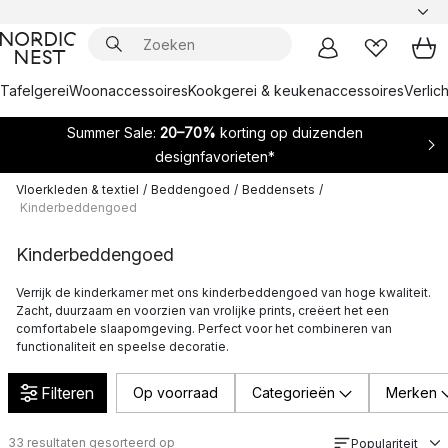
Tafelgerei
Woonaccessoires
Kookgerei & keukenaccessoires
Verlich
Summer Sale:
20–70%
korting op duizenden
designfavorieten*
Vloerkleden & textiel
/
Beddengoed
/
Beddensets
/
Kinderbeddengoed
Kinderbeddengoed
Verrijk de kinderkamer met ons kinderbeddengoed van hoge kwaliteit.
Zacht, duurzaam en voorzien van vrolijke prints, creëert het een
comfortabele slaapomgeving. Perfect voor het combineren van
functionaliteit en speelse decoratie.
Filteren
Op voorraad
Categorieën
Merken
33
resultaten gesorteerd op
Populariteit