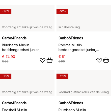
-17%
-10%
Voorradig afhankelijk van de vraag
In nabestelling
Garbo&Friends
Garbo&Friends
Blueberry Muslin
Pomme Muslin
beddengoedset junior,
beddengoedset junior,
100x130 cm/35x55 cm
100x130 cm/35x55 cm
€ 74,90
€ 81
€ 90
€ 90
-10%
-23%
Voorradig afhankelijk van de vraag
Voorradig afhankelijk van de vraag
Garbo&Friends
Garbo&Friends
Eggshell Muslin
Plumbago Muslin