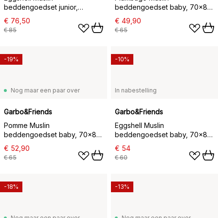
beddengoedset junior,
beddengoedset baby, 70x80
100x130 cm/35x55 cm
cm/28x35 cm
€ 76,50
€ 49,90
€ 85
€ 65
-19%
-10%
Nog maar een paar over
In nabestelling
Garbo&Friends
Garbo&Friends
Pomme Muslin
Eggshell Muslin
beddengoedset baby, 70x80
beddengoedset baby, 70x80
cm/28x35 cm
cm/28x35 cm
€ 52,90
€ 54
€ 65
€ 60
-18%
-13%
Nog maar een paar over
Nog maar een paar over