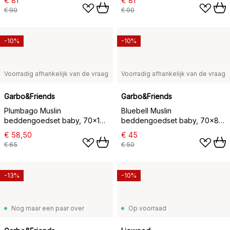
€ 81
€ 81
€ 90
€ 90
-10%
-10%
Voorradig afhankelijk van de vraag
Voorradig afhankelijk van de vraag
Garbo&Friends
Garbo&Friends
Plumbago Muslin
Bluebell Muslin
beddengoedset baby, 70x100
beddengoedset baby, 70x80
cm/40x45 cm
cm/28x35 cm
€ 58,50
€ 45
€ 65
€ 50
-13%
-10%
Nog maar een paar over
Op voorraad