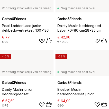
Voorradig afhankelijk van de vraag
Nog maar een paar over
Garbo&Friends
Garbo&Friends
Pearl Ladder Lace junior
Dainty Muslin beddengoed
dekbedovertrekset, 100x130
baby, 70x80 cm/28x35 cm
cm/35x55 cm
€ 77
€ 42,90
€ 90
€ 49,90
-10%
-28%
Voorradig afhankelijk van de vraag
Nog maar een paar over
Garbo&Friends
Garbo&Friends
Dainty Muslin junior
Bluebell Muslin
beddengoedset,
beddengoedset junior,
100x130/35x55 cm
100x130 cm/35x55 cm
€ 67,50
€ 64,90
€ 75
€ 90