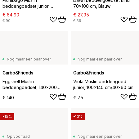
Plumbago Muslin
Dawn beddengoedset kind
beddengoedset junior,
70x100 cm, Blauw
100x130 cm/35x55 cm
€ 64,90
€ 27,95
€ 90
€ 39
Nog maar een paar over
Nog maar een paar over
Garbo&Friends
Garbo&Friends
Eggshell Muslin
Viola Muslin beddengoed
beddengoedset, 140x200
junior, 100x140 cm/40x60 cm
cm/50x70 cm
€ 140
€ 75
-15%
-10%
Op voorraad
Nog maar een paar over