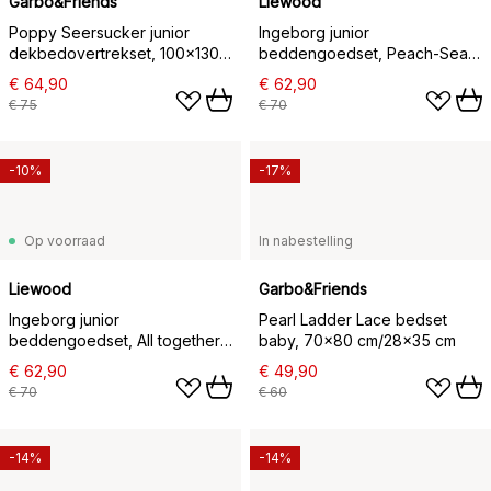
Garbo&Friends
Liewood
Poppy Seersucker junior
Ingeborg junior
dekbedovertrekset, 100x130
beddengoedset, Peach-Sea
cm/35x55 cm
shell
€ 64,90
€ 62,90
€ 75
€ 70
-10%
-17%
Op voorraad
In nabestelling
Liewood
Garbo&Friends
Ingeborg junior
Pearl Ladder Lace bedset
beddengoedset, All together-
baby, 70x80 cm/28x35 cm
Sandy
€ 62,90
€ 49,90
€ 70
€ 60
-14%
-14%