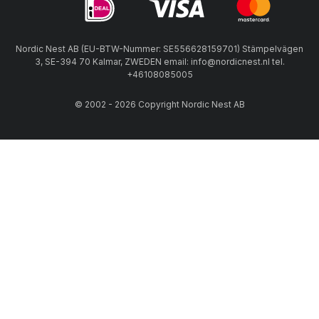
Nordic Nest AB (EU-BTW-Nummer: SE556628159701) Stämpelvägen
3, SE-394 70 Kalmar, ZWEDEN email: info@nordicnest.nl tel.
+46108085005
© 2002 - 2026 Copyright Nordic Nest AB