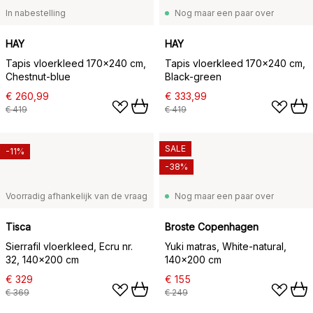
In nabestelling
Nog maar een paar over
HAY
HAY
Tapis vloerkleed 170x240 cm,
Tapis vloerkleed 170x240 cm,
Chestnut-blue
Black-green
€ 260,99
€ 333,99
€ 419
€ 419
SALE
-11%
-38%
Voorradig afhankelijk van de vraag
Nog maar een paar over
Tisca
Broste Copenhagen
Sierrafil vloerkleed, Ecru nr.
Yuki matras, White-natural,
32, 140x200 cm
140x200 cm
€ 329
€ 155
€ 369
€ 249