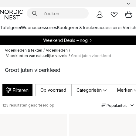
Tafelgerei
Woonaccessoires
Kookgerei & keukenaccessoires
Verlich
Weekend Deals – nog
Vloerkleden & textiel
/
Vloerkleden
/
Vloerkleden van natuurlijke vezels
/
Groot juten vloerkleed
Groot juten vloerkleed
Filteren
Op voorraad
Categorieën
Merken
123
resultaten gesorteerd op
Populariteit