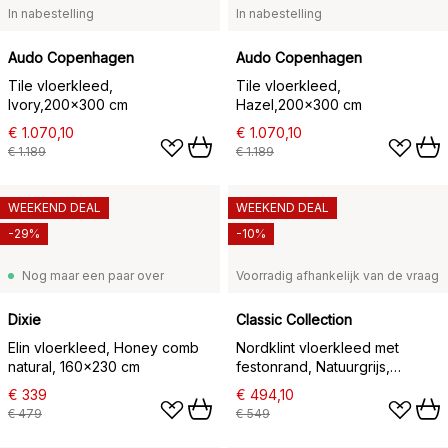
In nabestelling
In nabestelling
Audo Copenhagen
Audo Copenhagen
Tile vloerkleed,
Tile vloerkleed,
Ivory,200×300 cm
Hazel,200×300 cm
€ 1.070,10
€ 1.070,10
€ 1.189
€ 1.189
WEEKEND DEAL
WEEKEND DEAL
-29%
-10%
Nog maar een paar over
Voorradig afhankelijk van de vraag
Dixie
Classic Collection
Elin vloerkleed, Honey comb
Nordklint vloerkleed met
natural, 160x230 cm
festonrand, Natuurgrijs,
140x200 cm
€ 339
€ 494,10
€ 479
€ 549