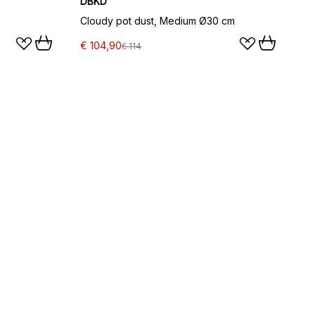
DBKD
Cloudy pot dust, Medium Ø30 cm
€ 104,90
€ 114