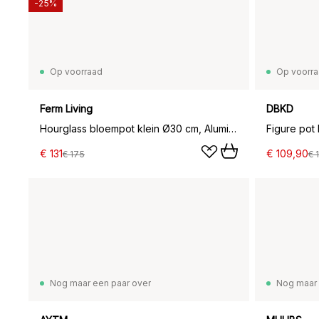
-25%
Op voorraad
Op voorr
Ferm Living
DBKD
Hourglass bloempot klein Ø30 cm, Aluminium
Figure pot
€ 131
€ 109,90
€ 175
€ 
Nog maar een paar over
Nog maar 