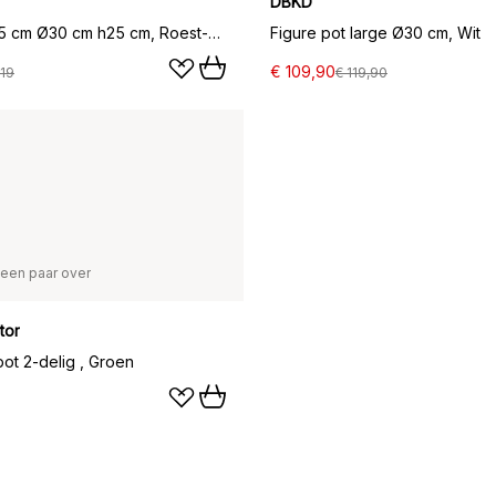
DBKD
Echo pot 25 cm Ø30 cm h25 cm, Roest-grijs
Figure pot large Ø30 cm, Wit
€ 109,90
119
€ 119,90
een paar over
tor
ot 2-delig , Groen