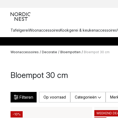
Tafelgerei
Woonaccessoires
Kookgerei & keukenaccessoires
Woonaccessoires
/
Decoratie
/
Bloempotten
/
Bloempot 30 cm
Bloempot 30 cm
Filteren
Op voorraad
Categorieën
Mer
WEEKEND DE
-10%