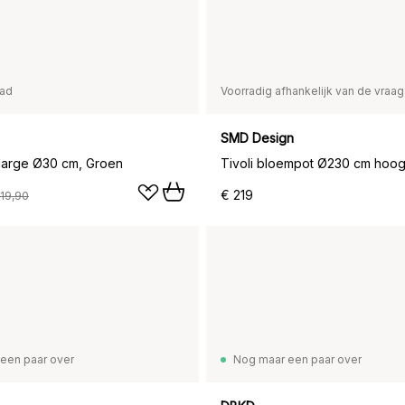
aad
Voorradig afhankelijk van de vraag
SMD Design
 large Ø30 cm, Groen
Tivoli bloempot Ø230 cm hoog,
€ 219
119,90
een paar over
Nog maar een paar over