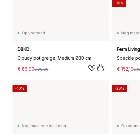
-10%
Op voorraad
Nog maar 
DBKD
Ferm Living
Cloudy pot greige, Medium Ø30 cm
Speckle po
€ 86,90
€ 152,10
€ 96,90
€ 1
-10%
-26%
Nog maar een paar over
Op voorr