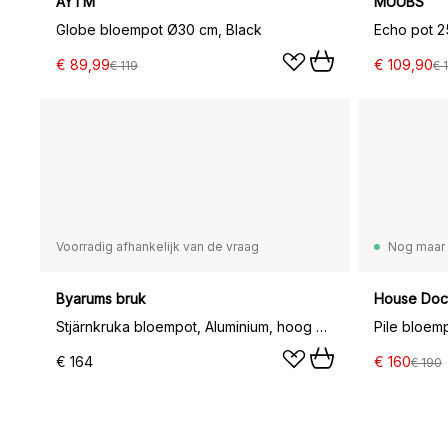
AYTM
MUUBS
Globe bloempot Ø30 cm, Black
€ 89,99
€ 109,90
€ 119
€ 
Voorradig afhankelijk van de vraag
Nog maar 
Byarums bruk
House Doc
Stjärnkruka bloempot, Aluminium, hoog Ø30 cm
Pile bloemp
€ 164
€ 160
€ 190