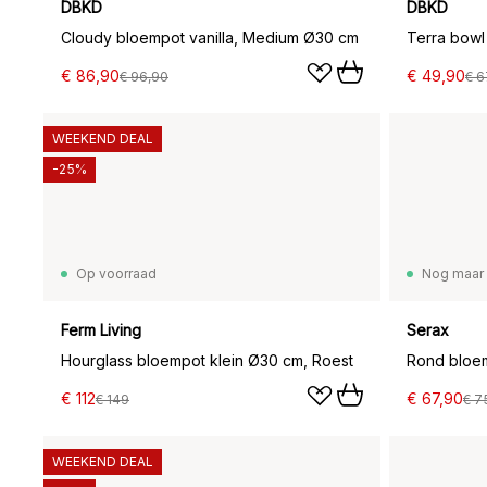
DBKD
DBKD
Cloudy bloempot vanilla, Medium Ø30 cm
Terra bowl
€ 86,90
€ 49,90
€ 96,90
€ 6
WEEKEND DEAL
-25%
Op voorraad
Nog maar 
Ferm Living
Serax
Hourglass bloempot klein Ø30 cm, Roest
Rond bloe
€ 112
€ 67,90
€ 149
€ 7
WEEKEND DEAL