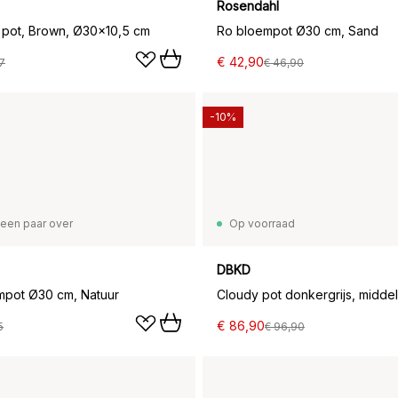
Rosendahl
 pot, Brown, Ø30x10,5 cm
Ro bloempot Ø30 cm, Sand
€ 42,90
7
€ 46,90
-10%
een paar over
Op voorraad
DBKD
mpot Ø30 cm, Natuur
Cloudy pot donkergrijs, midde
€ 86,90
5
€ 96,90