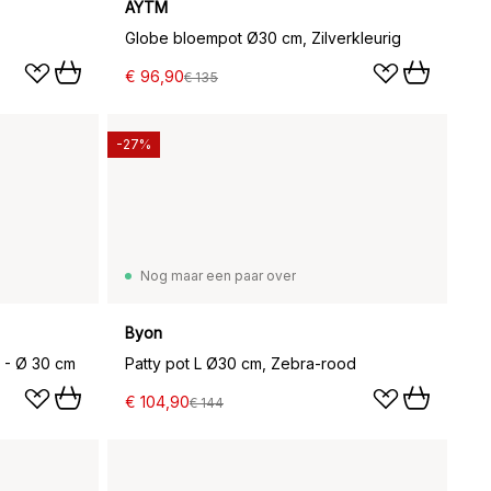
AYTM
Globe bloempot Ø30 cm, Zilverkleurig
€ 96,90
€ 135
-27%
Nog maar een paar over
Byon
l - Ø 30 cm
Patty pot L Ø30 cm, Zebra-rood
€ 104,90
€ 144