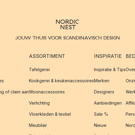
JOUW THUIS VOOR SCANDINAVISCH DESIGN
ASSORTIMENT
INSPIRATIE
BED
Tafelgerei
Inspiratie & Tips
Over
es
Kookgerei & keukenaccessoires
Merken
Onze
g of claim aan
Woonaccessoires
Designers
Werk
Verlichting
Aanbiedingen
Affil
Vloerkleden & textiel
Sale %
Pers
Meubilair
Nieuw
Nord