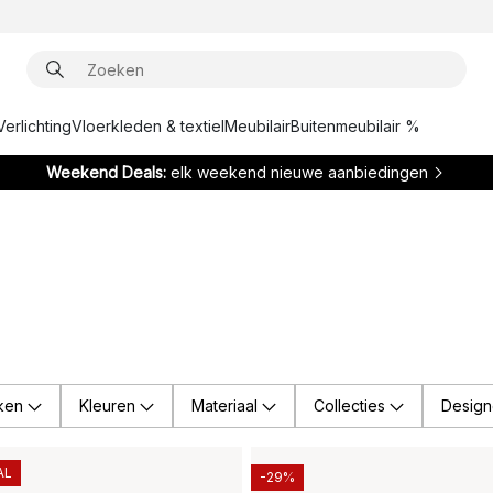
Verlichting
Vloerkleden & textiel
Meubilair
Buitenmeubilair %
Weekend Deals:
elk weekend nieuwe aanbiedingen
ken
Kleuren
Materiaal
Collecties
Design
AL
-29%