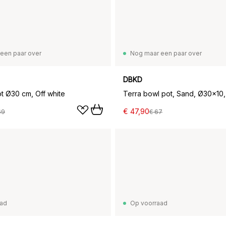
een paar over
Nog maar een paar over
DBKD
t Ø30 cm, Off white
Terra bowl pot, Sand, Ø30x10
€ 47,90
69
€ 67
aad
Op voorraad