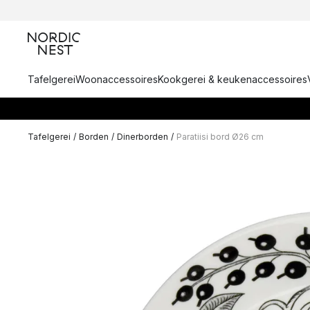
Tafelgerei
Woonaccessoires
Kookgerei & keukenaccessoires
Tafelgerei
/
Borden
/
Dinerborden
/
Paratiisi bord Ø26 cm