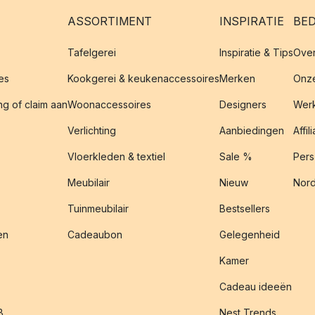
ASSORTIMENT
INSPIRATIE
BED
Tafelgerei
Inspiratie & Tips
Over
es
Kookgerei & keukenaccessoires
Merken
Onze
g of claim aan
Woonaccessoires
Designers
Werk
Verlichting
Aanbiedingen
Affil
Vloerkleden & textiel
Sale %
Pers
Meubilair
Nieuw
Nord
Tuinmeubilair
Bestsellers
en
Cadeaubon
Gelegenheid
Kamer
Cadeau ideeën
B
Nest Trends