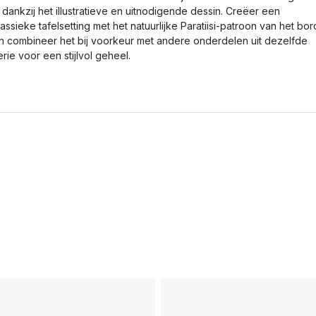
s dankzij het illustratieve en uitnodigende dessin. Creëer een
lassieke tafelsetting met het natuurlijke Paratiisi-patroon van het bor
n combineer het bij voorkeur met andere onderdelen uit dezelfde
erie voor een stijlvol geheel.