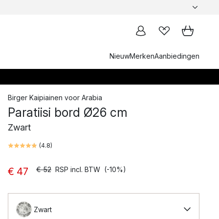
Nieuw
Merken
Aanbiedingen
Birger Kaipiainen
voor
Arabia
Paratiisi bord Ø26 cm
Zwart
(
4.8
)
€ 52
RSP incl. BTW
(-10%)
€ 47
Zwart