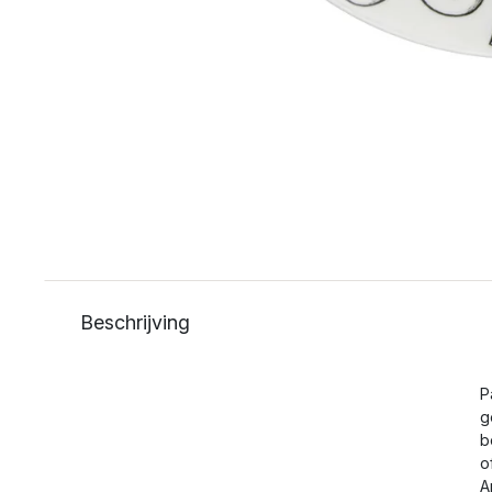
Beschrijving
P
g
b
o
A