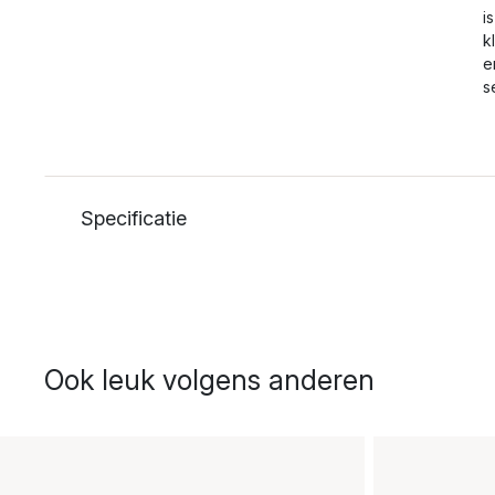
i
k
e
s
Specificatie
Ook leuk volgens anderen