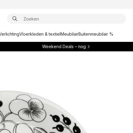
Verlichting
Vloerkleden & textiel
Meubilair
Buitenmeubilair %
Weekend Deals – nog