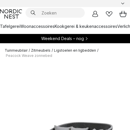
Tafelgerei
Woonaccessoires
Kookgerei & keukenaccessoires
Verlich
Weekend Deals – nog
Tuinmeubilair
/
Zitmeubels
/
Ligstoelen en ligbedden
/
Peacock Weave zonnebed