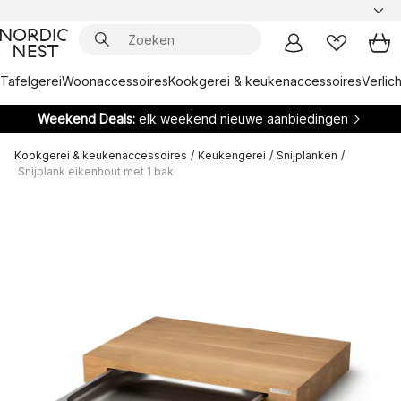
Tafelgerei
Woonaccessoires
Kookgerei & keukenaccessoires
Verlich
Weekend Deals:
elk weekend nieuwe aanbiedingen
Kookgerei & keukenaccessoires
/
Keukengerei
/
Snijplanken
/
Snijplank eikenhout met 1 bak