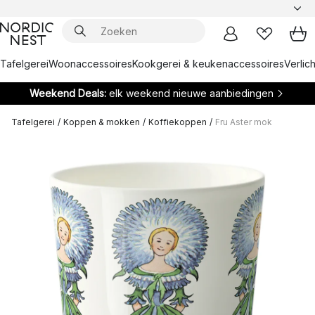
Tafelgerei
Woonaccessoires
Kookgerei & keukenaccessoires
Verlich
Weekend Deals:
elk weekend nieuwe aanbiedingen
Tafelgerei
/
Koppen & mokken
/
Koffiekoppen
/
Fru Aster mok