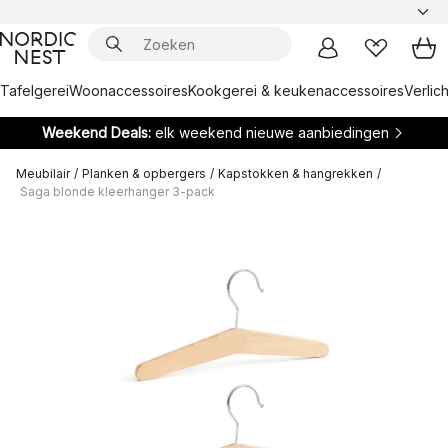
Tafelgerei
Woonaccessoires
Kookgerei & keukenaccessoires
Verlich
Weekend Deals:
elk weekend nieuwe aanbiedingen
Meubilair
/
Planken & opbergers
/
Kapstokken & hangrekken
/
Saga blonde kleerhanger 3-pack