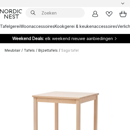
Tafelgerei
Woonaccessoires
Kookgerei & keukenaccessoires
Verlich
Weekend Deals:
elk weekend nieuwe aanbiedingen
Meubilair
/
Tafels
/
Bijzettafels
/
Saga tafel