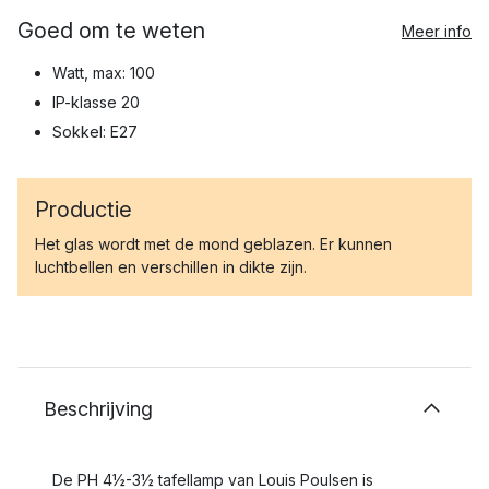
Goed om te weten
Meer info
Watt, max: 100
IP-klasse 20
Sokkel: E27
Productie
Het glas wordt met de mond geblazen. Er kunnen
luchtbellen en verschillen in dikte zijn.
Beschrijving
De PH 4½-3½ tafellamp van Louis Poulsen is