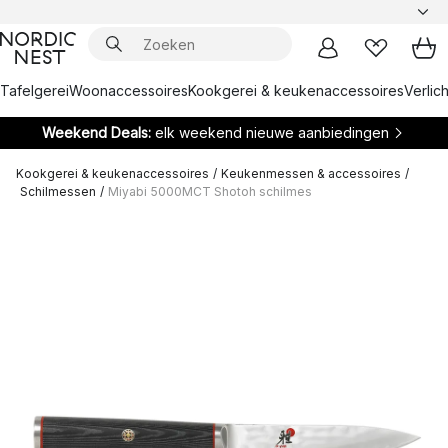
Tafelgerei
Woonaccessoires
Kookgerei & keukenaccessoires
Verlich
Weekend Deals:
elk weekend nieuwe aanbiedingen
Kookgerei & keukenaccessoires
/
Keukenmessen & accessoires
/
Schilmessen
/
Miyabi 5000MCT Shotoh schilmes